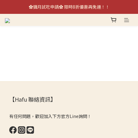
單日銷量破千盒！！日本超夯伴手禮不雷の布蕾～
✿彌月試吃申請✿ 限時8折優惠再免運！！
來自日本的極致美味.ᐟ.ᐟ ♡《經典本和香糖》♡
單日銷量破千盒！！日本超夯伴手禮不雷の布蕾～
【Hafu 聯絡資訊】
有任何問題，歡迎加入下方官方Line詢問！