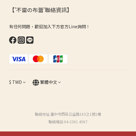
【'不雷の布蕾'聯絡資訊】
有任何問題，歡迎加入下方官方Line詢問！
$
TWD
繁體中文
聯絡地址:臺中市西區公益路163之1號1樓
聯絡電話:04-2301 4567