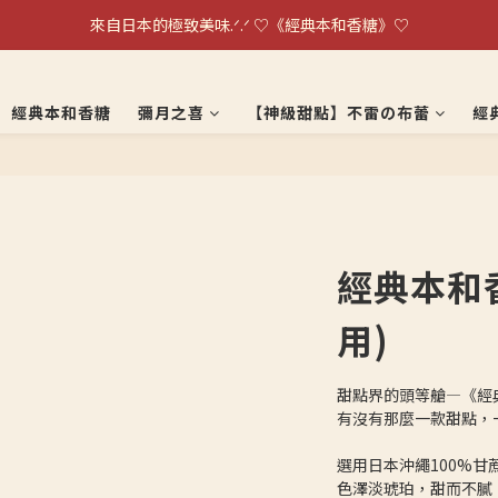
單日銷量破千盒！！日本超夯伴手禮不雷の布蕾～
來自日本的極致美味.ᐟ.ᐟ ♡《經典本和香糖》♡
單日銷量破千盒！！日本超夯伴手禮不雷の布蕾～
經典本和香糖
彌月之喜
【神級甜點】不雷の布蕾
經
經典本和
用)
甜點界的頭等艙—《經
有沒有那麼一款甜點，
選用日本沖繩100%
色澤淡琥珀，甜而不膩