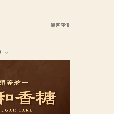
顧客評價
詢
♡
·͜·