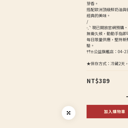
芽香。
搭配歐洲頂級鮮奶油與
經典的美味。
/
‎˗ˏˋ 現已開放官網預購・
無需久候，動動手指即
每日限量供應，堅持新
驗。
𖤣𖤥𖠿公益旗艦店：04-
★保存方式：冷藏2天
NT$389
加入購物車