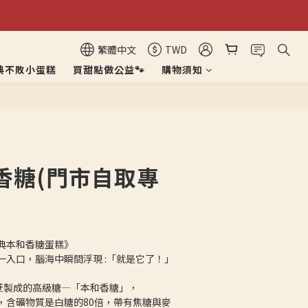
繁體中文
TWD
典不敗小蛋糕
買甜點做公益🐾
購物須知
立即購買
香糖(門市自取專
典本和香糖蛋糕》
一入口，腦海中瞬間浮現 :「就是它了！」
甘蔗製成的高級糖—「本和香糖」，
，含礦物質是白糖的80倍，帶有焦糖與麥