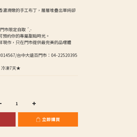
香濃滑嫩的手工布丁，層層堆疊出單純卻
門市限定自取 ´ˎ˗
可預約你的專屬甜點時光。
鮮現作，只在門市提供最完美的品嚐體
23014567/台中大遠百門市：04-22520395
，冷凍7天★
立即購買