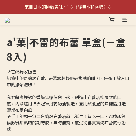
單日銷量破千盒！！日本超夯伴手禮不雷の布蕾～
來自日本的極致美味.ᐟ.ᐟ ♡《經典本和香糖》♡
單日銷量破千盒！！日本超夯伴手禮不雷の布蕾～
a'菓|不雷的布蕾 單盒(ㄧ盒
8入)
📍官網獨家販售
記憶中的焦糖烤布蕾... 是湯匙輕輕敲破焦糖的瞬間，是布丁放入口
中的濃郁滋味！
我們將炙燒過的香脆焦糖保留下來，創造出布蕾塔多層次的口
感，內餡選用世界冠軍丹麥奶油製造，並用熬煮過的焦糖醬打造
濃郁布蕾內餡
全手工的獨一無二焦糖烤布蕾塔就此誕生！每吃一口，都喚起等
候飯後甜點時的期待感，無時無刻，感受彷彿真實烤布蕾的悸動
感