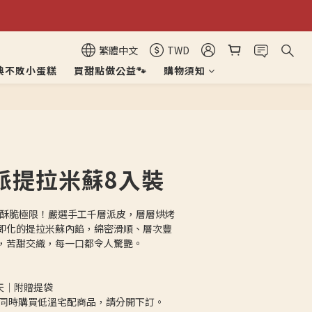
繁體中文
TWD
典不敗小蛋糕
買甜點做公益🐾
購物須知
立即購買
超派提拉米蘇8入裝
千層酥脆極限！嚴選手工千層派皮，層層烘烤
即化的提拉米蘇內餡，綿密滑順、層次豐
，苦甜交織，每一口都令人驚艷。
 天｜附贈提袋
如同時購買低溫宅配商品，請分開下訂。