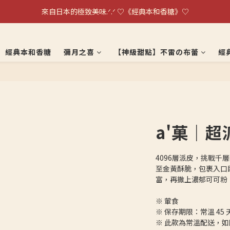
單日銷量破千盒！！日本超夯伴手禮不雷の布蕾～
來自日本的極致美味.ᐟ.ᐟ ♡《經典本和香糖》♡
單日銷量破千盒！！日本超夯伴手禮不雷の布蕾～
經典本和香糖
彌月之喜
【神級甜點】不雷の布蕾
經
a'菓｜
4096層派皮，挑戰
至金黃酥脆，包裹入口
富，再撒上濃郁可可粉
※ 葷食
※ 保存期限：常溫 45
※ 此款為常溫配送，