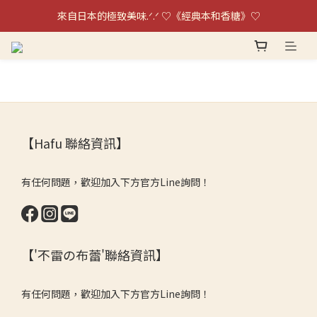
單日銷量破千盒！！日本超夯伴手禮不雷の布蕾～
來自日本的極致美味.ᐟ.ᐟ ♡《經典本和香糖》♡
單日銷量破千盒！！日本超夯伴手禮不雷の布蕾～
【Hafu 聯絡資訊】
有任何問題，歡迎加入下方官方Line詢問！
【'不雷の布蕾'聯絡資訊】
有任何問題，歡迎加入下方官方Line詢問！